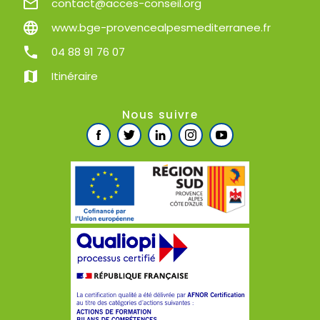
mail_outline
contact@acces-conseil.org
language
www.bge-provencealpesmediterranee.fr
phone
04 88 91 76 07
map
Itinéraire
Nous suivre